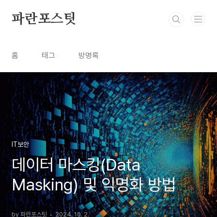
본문 바로가기
파란포스팃
홈
태그
방명록
IT보안
데이터 마스킹(Data
Masking) 및 익명화 방법
by 파란포스팃
2024. 10. 2.