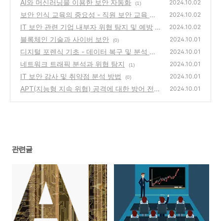
AI와 머신러닝을 이용한 보안 자동화
2024.10.02
(1)
보안 인식 교육의 중요성 - 직원 보안 교육 프
2024.10.02
로그램
IT 보안 관련 기업 내부자 위협 탐지 및 예방
(2)
2024.10.02
블록체인 기술과 사이버 보안
(1)
2024.10.01
(0)
디지털 포렌식 기초 - 데이터 복구 및 분석 기
2024.10.01
술
네트워크 트래픽 분석과 위협 탐지
(1)
2024.10.01
(1)
IT 보안 감사 및 취약점 분석 방법
2024.10.01
(0)
APT(지능형 지속 위협) 공격에 대한 방어 전략
2024.10.01
(0)
관련글